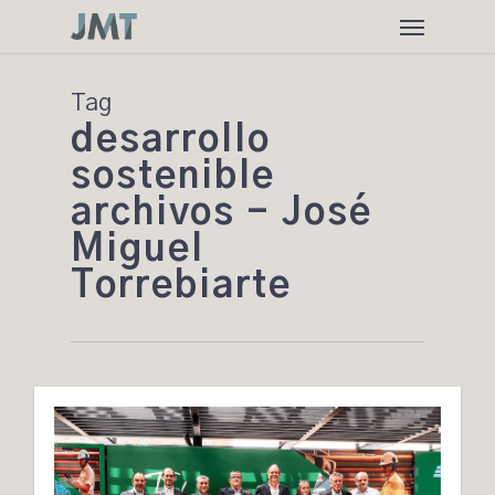
Skip
Menu
to
main
content
Tag
desarrollo
sostenible
archivos - José
Miguel
Torrebiarte