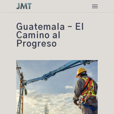
Skip
Menu
to
main
content
Guatemala – El
Camino al
Progreso