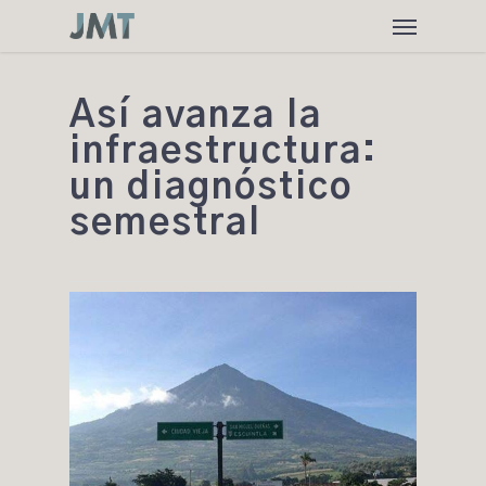
Skip
Menu
to
main
content
Así avanza la
infraestructura:
un diagnóstico
semestral