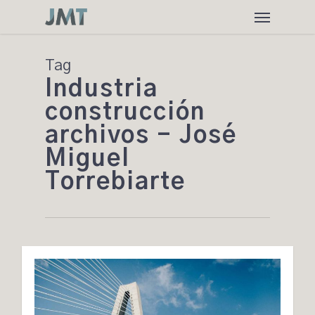
Skip
Menu
to
main
content
Tag
Industria
construcción
archivos - José
Miguel
Torrebiarte