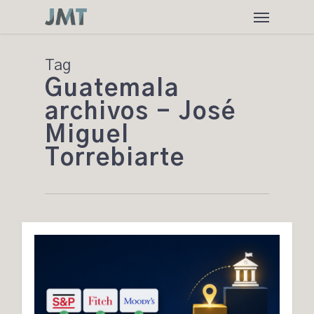
Skip
Menu
to
main
content
Tag
Guatemala
archivos - José
Miguel
Torrebiarte