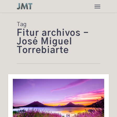
Skip
Menu
to
main
content
Tag
Fitur archivos -
José Miguel
Torrebiarte