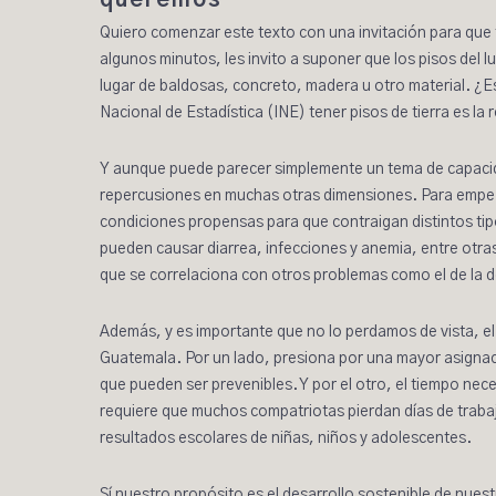
queremos
Quiero comenzar este texto con una invitación para que t
algunos minutos, les invito a suponer que los pisos del
lugar de baldosas, concreto, madera u otro material. ¿Es 
Nacional de Estadística (INE) tener pisos de tierra es la 
Y aunque puede parecer simplemente un tema de capacida
repercusiones en muchas otras dimensiones. Para empeza
condiciones propensas para que contraigan distintos tip
pueden causar diarrea, infecciones y anemia, entre otras
que se correlaciona con otros problemas como el de la de
Además, y es importante que no lo perdamos de vista, el 
Guatemala. Por un lado, presiona por una mayor asignaci
que pueden ser prevenibles. Y por el otro, el tiempo ne
requiere que muchos compatriotas pierdan días de trabaj
resultados escolares de niñas, niños y adolescentes.
Sí nuestro propósito es el desarrollo sostenible de nues