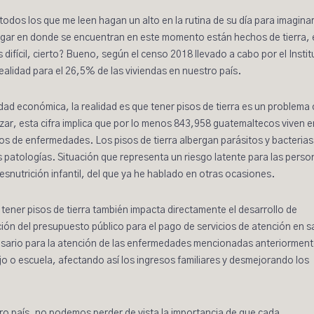
odos los que me leen hagan un alto en la rutina de su día para imaginar
 lugar en donde se encuentran en este momento están hechos de tierra,
difícil, cierto? Bueno, según el censo 2018 llevado a cabo por el Instit
realidad para el
26,5%
de las viviendas en nuestro país.
d económica, la realidad es que tener pisos de tierra es un problema
r, esta cifra implica que por lo menos
843,958
guatemaltecos viven e
os de enfermedades. Los pisos de tierra albergan parásitos y bacteria
 patologías. Situación que representa un riesgo latente para las perso
snutrición infantil, del que ya he hablado en otras ocasiones.
tener pisos de tierra también impacta directamente el desarrollo de
ón del presupuesto público para el pago de servicios de atención en s
cesario para la atención de las enfermedades mencionadas anteriorment
o o escuela, afectando así los ingresos familiares y desmejorando los
tro país, no podemos perder de vista la importancia de que cada