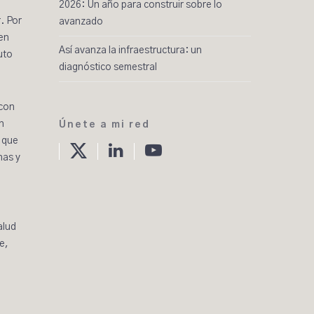
2026: Un año para construir sobre lo
. Por
avanzado
 en
Así avanza la infraestructura: un
uto
diagnóstico semestral
 con
n
Únete a mi red
twitter
linkedin
Youtube
s que
nas y
alud
e,