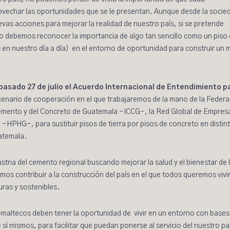
vechar las oportunidades que se le presentan. Aunque desde la socie
evas acciones para mejorar la realidad de nuestro país, si se pretende
o debemos reconocer la importancia de algo tan sencillo como un piso
 nuestro día a día) en el entorno de oportunidad para construir un 
asado 27 de julio el Acuerdo Internacional de Entendimiento p
cenario de cooperación en el que trabajaremos de la mano de la Federa
Cemento y del Concreto de Guatemala −ICCG−, la Red Global de Empres
HPHG−, para sustituir pisos de tierra por pisos de concreto en distin
atemala.
ustria del cemento regional buscando mejorar la salud y el bienestar de 
os contribuir a la construcción del país en el que todos queremos vivi
ras y sostenibles.
maltecos deben tener la oportunidad de vivir en un entorno con bases
 sí mismos, para facilitar que puedan ponerse al servicio del nuestro pa