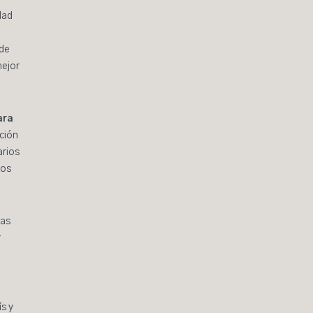
dad
 de
mejor
ara
ción
arios
tos
las
r
ís y