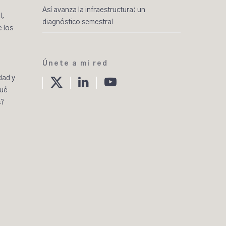
Así avanza la infraestructura: un
l,
diagnóstico semestral
e los
Únete a mi red
twitter
linkedin
Youtube
dad y
Qué
s?