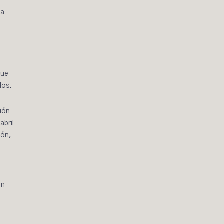
na
que
los.
tión
abril
ión,
en