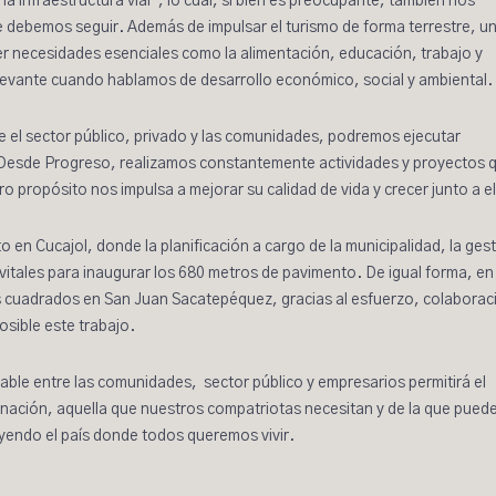
a infraestructura vial”, lo cual, si bien es preocupante, también nos
 debemos seguir. Además de impulsar el turismo de forma terrestre, u
cer necesidades esenciales como la alimentación, educación, trabajo y
elevante cuando hablamos de desarrollo económico, social y ambiental.
e el sector público, privado y las comunidades, podremos ejecutar
. Desde Progreso, realizamos constantemente actividades y proyectos 
propósito nos impulsa a mejorar su calidad de vida y crecer junto a el
o en Cucajol
, donde la planificación a cargo de la municipalidad, la ges
itales para inaugurar los 680 metros de pavimento. De igual forma, en 
cuadrados en San Juan Sacatepéquez, gracias al esfuerzo, colaborac
osible este trabajo.
ble entre las comunidades, sector público y empresarios permitirá el
a nación, aquella que nuestros compatriotas necesitan y de la que pued
uyendo el país donde todos queremos vivir.