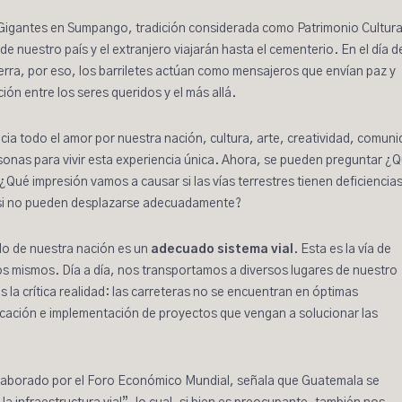
 Gigantes
en Sumpango, tradición considerada como Patrimonio Cultura
 nuestro país y el extranjero viajarán hasta el cementerio. En el día d
 tierra, por eso, los barriletes actúan como mensajeros que envían paz y
ón entre los seres queridos y el más allá.
cia todo el amor por nuestra nación, cultura, arte, creatividad, comuni
rsonas para vivir esta experiencia única. Ahora, se pueden preguntar ¿
es ¿Qué impresión vamos a causar si las vías terrestres tienen deficiencia
 si no pueden desplazarse adecuadamente?
lo de nuestra nación es un
adecuado sistema vial
. Esta es la
vía de
s mismos. Día a día, nos transportamos a diversos lugares de nuestro
la crítica realidad: las carreteras no se encuentran en óptimas
ficación e implementación de proyectos que vengan a solucionar las
elaborado por el Foro Económico Mundial, señala que Guatemala se