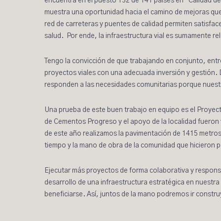
encuentra en el puesto 132 de 141 países en “Calidad de l
muestra una oportunidad hacia el camino de mejoras que
red de carreteras y puentes de calidad permiten satisfa
salud. Por ende, la infraestructura vial es sumamente r
Tengo la convicción de que trabajando en conjunto, entr
proyectos viales con una adecuada inversión y gestión
responden a las necesidades comunitarias porque nuestro 
Una prueba de este buen trabajo en equipo es el
Proyect
de Cementos Progreso y el apoyo de la localidad fueron v
de este año realizamos
la pavimentación
de 1415 metros 
tiempo y la mano de obra de la comunidad que hicieron p
Ejecutar más proyectos de forma colaborativa y responsa
desarrollo de una infraestructura estratégica en nuestr
beneficiarse. Así, juntos de la mano podremos ir constr