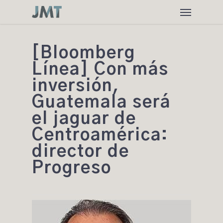
Skip
Menu
to
main
content
[Bloomberg
Línea] Con más
inversión,
Guatemala será
el jaguar de
Centroamérica:
director de
Progreso