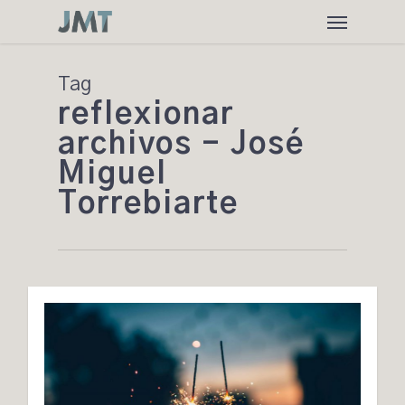
Skip
Menu
to
main
content
Tag
reflexionar
archivos - José
Miguel
Torrebiarte