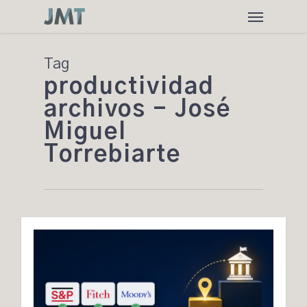
Skip
Menu
to
main
content
Tag
productividad
archivos - José
Miguel
Torrebiarte