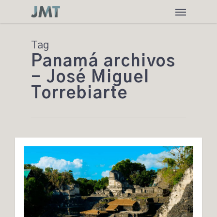
Skip
Menu
to
main
content
Tag
Panamá archivos
- José Miguel
Torrebiarte