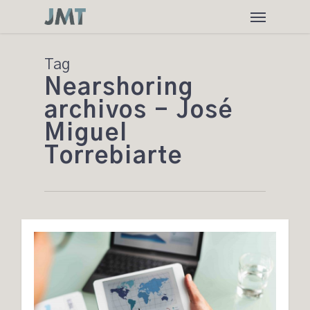
Skip
Menu
to
main
content
Tag
Nearshoring
archivos - José
Miguel
Torrebiarte