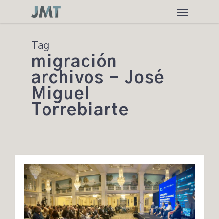
Skip
Menu
to
main
content
Tag
migración
archivos - José
Miguel
Torrebiarte