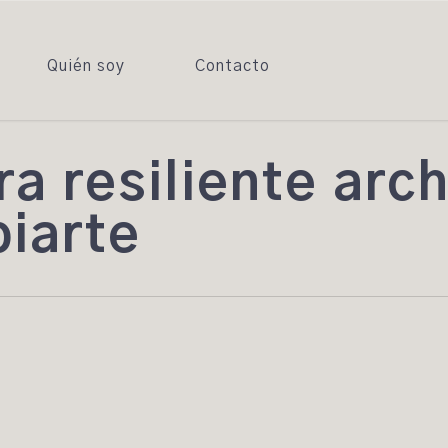
Quién soy
Contacto
ra resiliente arc
biarte