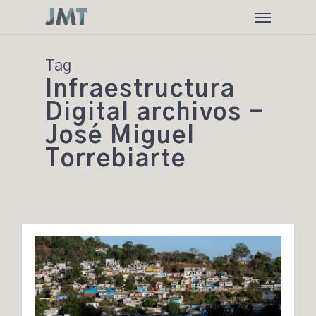
Skip
Menu
to
main
content
Tag
Infraestructura
Digital archivos -
José Miguel
Torrebiarte