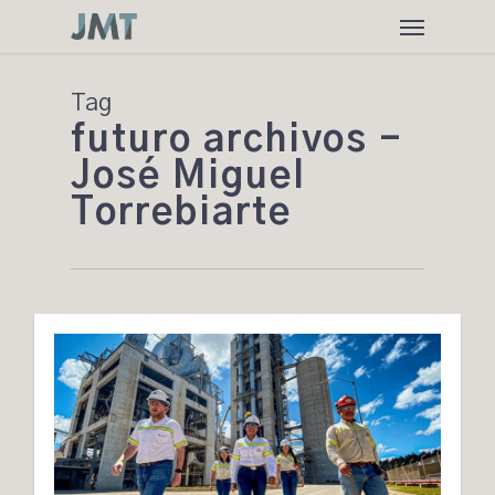
Skip
Menu
to
main
content
Tag
futuro archivos -
José Miguel
Torrebiarte