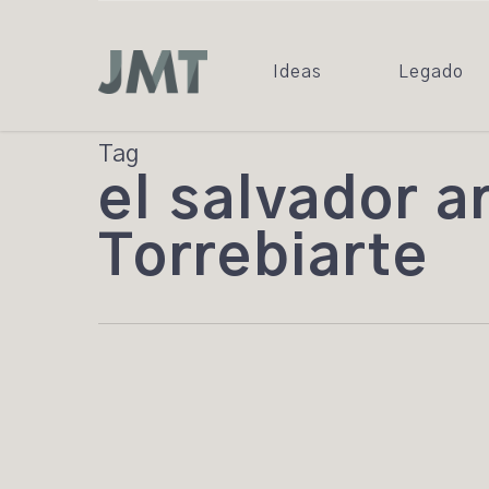
Skip
to
main
Ideas
Legado
content
Tag
el salvador a
Torrebiarte