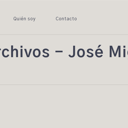
Quién soy
Contacto
rchivos - José M