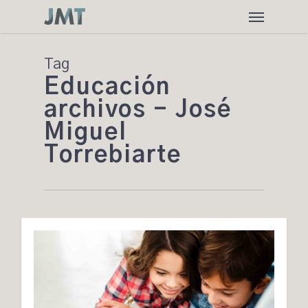
Skip
Menu
to
main
content
Tag
Educación
archivos - José
Miguel
Torrebiarte