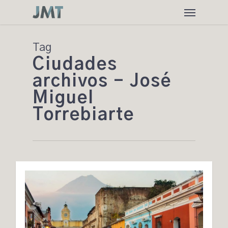
Skip
Menu
to
main
content
Tag
Ciudades
archivos - José
Miguel
Torrebiarte