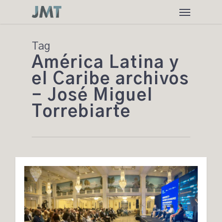
Skip
Menu
to
main
content
Tag
América Latina y
el Caribe archivos
- José Miguel
Torrebiarte